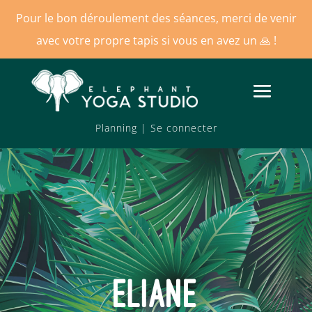
Pour le bon déroulement des séances, merci de venir
avec votre propre tapis si vous en avez un
🙏 !
Planning
|
Se connecter
ELIANE