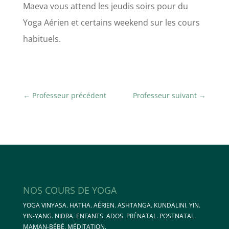
Maeva vous attend les jeudis soirs pour du
Yoga Aérien et certains weekend sur les cours
habituels.
←
Professeur précédent
Professeur suivant
→
NOS COURS DE YOGA
YOGA VINYASA. HATHA. AÉRIEN. ASHTANGA. KUNDALINI. YIN.
YIN-YANG. NIDRA. ENFANTS. ADOS. PRÉNATAL. POSTNATAL.
MAMAN-BÉBÉ. MÉDITATION.