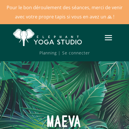
Pour le bon déroulement des séances, merci de venir
avec votre propre tapis si vous en avez un
🙏 !
Planning
|
Se connecter
MAEVA