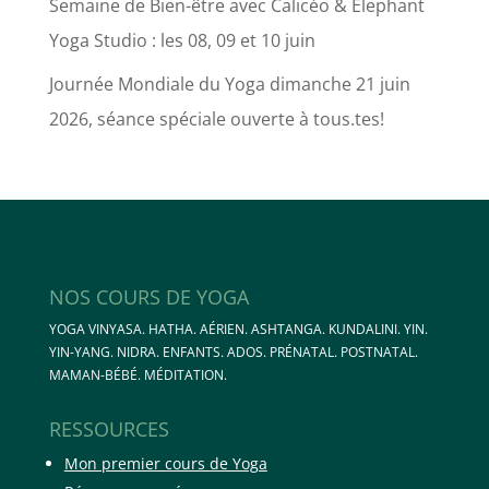
Semaine de Bien-être avec Calicéo & Elephant
Yoga Studio : les 08, 09 et 10 juin
Journée Mondiale du Yoga dimanche 21 juin
2026, séance spéciale ouverte à tous.tes!
NOS COURS DE YOGA
YOGA VINYASA. HATHA. AÉRIEN. ASHTANGA. KUNDALINI. YIN.
YIN-YANG. NIDRA. ENFANTS. ADOS. PRÉNATAL. POSTNATAL.
MAMAN-BÉBÉ. MÉDITATION.
RESSOURCES
Mon premier cours de Yoga