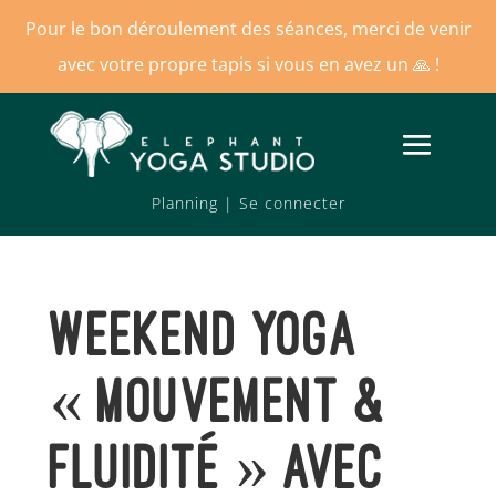
Pour le bon déroulement des séances, merci de venir
avec votre propre tapis si vous en avez un
🙏 !
Planning
|
Se connecter
Weekend Yoga
« Mouvement &
Fluidité » avec